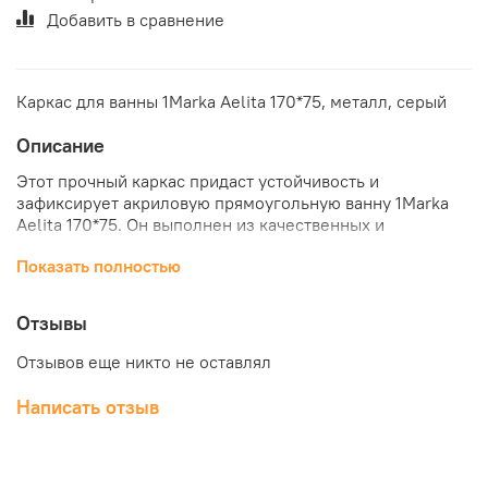
Добавить в сравнение
Каркас для ванны 1Marka Aelita 170*75, металл, серый
Описание
Этот прочный каркас придаст устойчивость и
зафиксирует акриловую прямоугольную ванну 1Marka
Aelita 170*75. Он выполнен из качественных и
современных материалов, что гарантирует долгое
Показать полностью
использование и простую эксплуатацию. Купить каркас
для акриловой ванны 1Marka Aelita 170*75
прямоугольная по выгодной цене можно в нашем
Отзывы
интернет-магазине "КубикСтрой".
Отзывов еще никто не оставлял
Написать отзыв