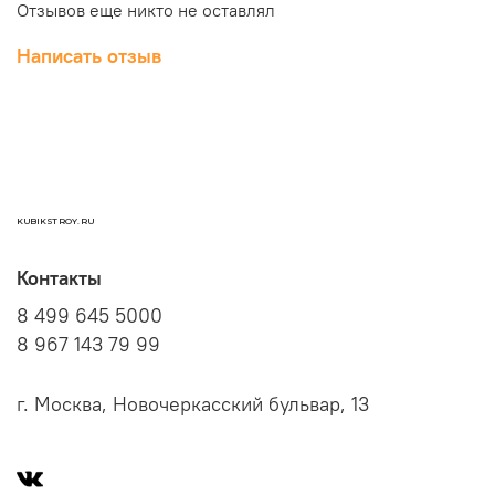
Отзывов еще никто не оставлял
Покрашены высоко стойкой белой эпоксидной
краской (RAL 9016)
Написать отзыв
Просты в использовании, быстрый нагрев и
равномерное распределение температуры по
всей поверхности
Работают тихо и без запаха, не вызывает
аллергических реакций
Мощность
1000 Вт
Ширина
KUBIKSTROY.RU
1050 мм
Высота
500 мм
Контакты
Вес
8 499 645 5000
19 кг
8 967 143 79 99
г. Москва, Новочеркасский бульвар, 13