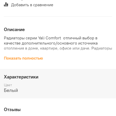
Добавить в сравнение
Описание
Радиаторы серии Yali Comfort отличный выбор в
качестве дополнительного/основного источника
отопления в доме, квартире, офисе или даче. Радиаторы
оснащены электронным термостатом с аналоговым
Показать полностью
управлением температуры нагрева. Радиаторы серии
Yali Comfort легко монтируются, не требуют
обслуживания и изготовлены из высококачественной
стали. А защита от перегревов, позволит радиатору
Характеристики
прослужить не один десяток лет.
Цвет
Преимущества:
Белый
Радиаторы наполнены растительным маслом
Функция защита от замерзания
Изготовлены из прочной стали высочайшего
Отзывы
качества