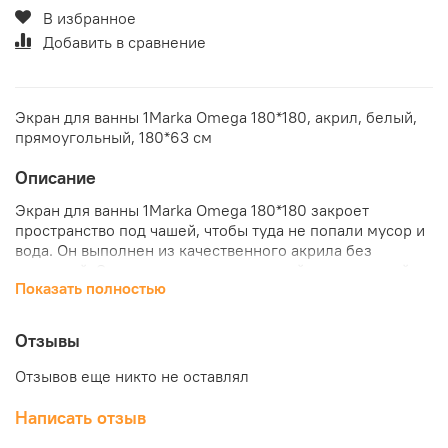
В избранное
Добавить в сравнение
Экран для ванны 1Marka Omega 180*180, акрил, белый,
прямоугольный, 180*63 см
Описание
Экран для ванны 1Marka Omega 180*180 закроет
пространство под чашей, чтобы туда не попали мусор и
вода. Он выполнен из качественного акрила без
примесей. Экран создаст эстетический завершенный
Показать полностью
вид интерьера ванной комнаты. Он легко
устанавливается и прост в уходе. Купить экран для
ванны 1Marka Omega 180*180 по отличной цене можно в
Отзывы
нашем интернет-магазине "КубикСтрой".
Отзывов еще никто не оставлял
Написать отзыв