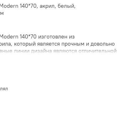
Modern 140*70, акрил, белый,
см
Modern 140*70 изготовлен из
рила, который является прочным и довольно
вные линии дизайна являются отличительной
дели. Она прекрасно защитит пространство
 пыли и мусора. Купить экран для ванны
о выгодной цене можно в нашем интернет-
влял