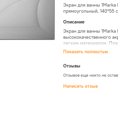
Экран для ванны 1Marka 
прямоугольный, 140*55 
Описание
Экран для ванны 1Marka 
высококачественного ак
легким материалом. Пла
особенностью данной мо
Показать полностью
под ванной от попадания
1Marka Modern 140*70 п
Отзывы
магазине "КубикСтрой".
Отзывов еще никто не оста
Написать отзыв