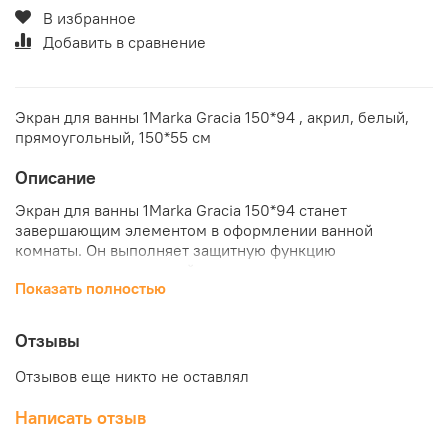
В избранное
Добавить в сравнение
Экран для ванны 1Marka Gracia 150*94 , акрил, белый,
прямоугольный, 150*55 см
Описание
Экран для ванны 1Marka Gracia 150*94 станет
завершающим элементом в оформлении ванной
комнаты. Он выполняет защитную функцию
пространства под чашей от попадания пыли или воды.
Показать полностью
Благодаря продуманной конструкции данная модель
легко крепится, снимается и моется. Она выполнена из
качественного акрила и рассчитана на долгое
Отзывы
использование. Купить экран для ванны 1Marka Gracia
150*94 по лучшей цене можно в нашем интернет-
Отзывов еще никто не оставлял
магазине "КубикСтрой".
Написать отзыв