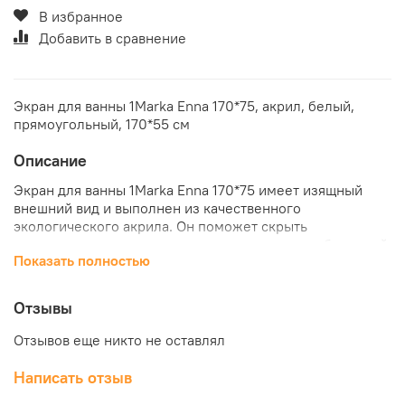
В избранное
Добавить в сравнение
Экран для ванны 1Marka Enna 170*75, акрил, белый,
прямоугольный, 170*55 см
Описание
Экран для ванны 1Marka Enna 170*75 имеет изящный
внешний вид и выполнен из качественного
экологического акрила. Он поможет скрыть
внутреннюю поверхность ванны и систему труб под ней.
Показать полностью
Данная модель проста в установке и удобна в
использовании. Она украсит интерьер ванной комнаты и
создаст эффект завершенности. Купить экран для ванны
Отзывы
1Marka Enna 170*75 по лучшей цене можно в нашем
интернет-магазине "КубикСтрой".
Отзывов еще никто не оставлял
Написать отзыв