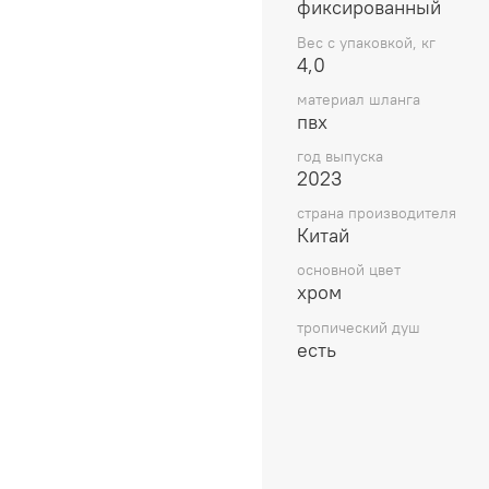
фиксированный
транспортировки.Латунн
ручная лейка из латуни,
Вес с упаковкой, кг
4,0
специальная технология)
материал шланга
Душевая система скрыто
пвх
Raiber premium, коллекц
RP-005,цвет хром
год выпуска
2023
3 слойное покрытие хро
страна производителя
Китай
основной цвет
хром
тропический душ
есть