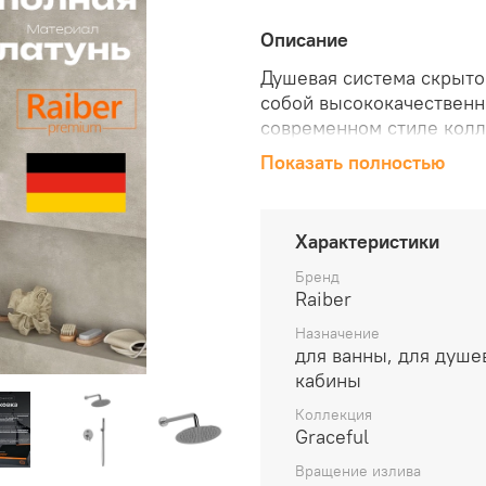
Описание
Душевая система скрыто
собой высококачественн
современном стиле колл
надежностью и долговеч
Показать полностью
лет. Система оснащена 
фиксированное креплени
трехслойное хромирован
Характеристики
обеспечивающей устойчи
повреждениям. Шланг си
Бренд
Raiber
ПВХ, а также предусмот
предотвращения брызг з
Назначение
системы – керамически
для ванны, для душе
смешиванию воды. Сист
кабины
для комфорта пользоват
Коллекция
ручную лейку, а также 
Graceful
покрытия по специальной
Вращение излива
фирменную коробку вмес