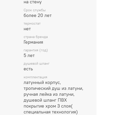
на стену
ый корпус, тропический душ из латуни,
 душевой шланг ПВХ покрытие хром 3 слоя(
Срок службы
более 20 лет
 Упаковка: Фирменная коробка (с губкой)
термостат
го монтажа
нет
ия Graceful
страна бренда
Германия
м, дополнительная защита
гарантия (год)
5 лет
душевой шланг
есть
комплектация
латунный корпус,
тропический душ из латуни,
ручная лейка из латуни,
душевой шланг ПВХ
покрытие хром 3 слоя(
специальная технология)