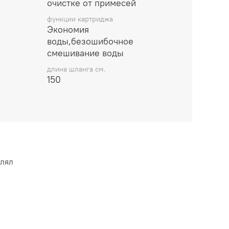
очистке от примесей
функции картриджа
Экономия
воды,безошибочное
смешивание воды
длина шланга см.
150
влял