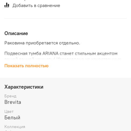
Добавить в сравнение
Описание
Раковина приобретается отдельно.
Подвесная тумба ARIANA станет стильным акцентом
вашей ванной комнаты! Изготовлена из качественных
материалов, покрытых белоснежной эмалью, эта
Показать полностью
модель придаст интерьеру элегантности и
утонченности. Два удобных выдвижных ящика позволят
организовать хранение всех необходимых мелочей, а
Характеристики
компактные размеры помогут оптимально использовать
пространство. Вы будете наслаждаться каждым
Бренд
моментом, проведенным в уютной атмосфере вашего
Brevita
дома.
Цвет
Белый
Коллекция