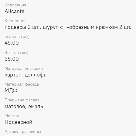
классическом стиле и подходящая по размерам к
Коллекция
данной модели тумбы.
Alicante
Крепление
подвесы 2 шт., шуруп с Г-образным крючком 2 шт.
Глубина (см)
45,00
Высота (см)
35,00
Материал упаковки
картон, целлофан
Материал фасада
МДФ
Покрытие фасада
матовое, эмаль
Монтаж
Подвесной
Артикул раковины