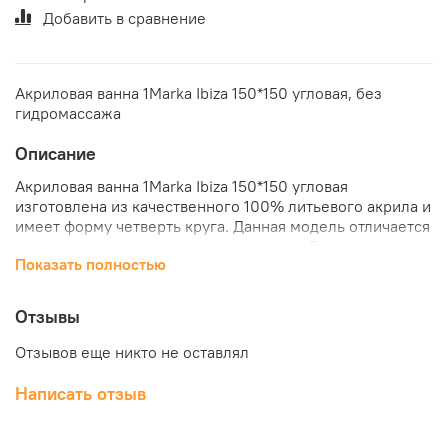
Добавить в сравнение
Акриловая ванна 1Marka Ibiza 150*150 угловая, без
гидромассажа
Описание
Акриловая ванна 1Marka Ibiza 150*150 угловая
изготовлена из качественного 100% литьевого акрила и
имеет форму четверть круга. Данная модель отличается
изящностью и миниатюрностью, и если Вы хотите
Показать полностью
сделать ванную комнату просторнее, то это именно тот
вариант, который прекрасно подойдет для воплощения
этой идеи. Так же ванна имеет съемную фронтальную
Отзывы
панель и гидромассажные форсунки. Приобрести ванну
1Marka Ibiza можно в нашем интернет-магазине
Отзывов еще никто не оставлял
«КубикСтрой».
Написать отзыв