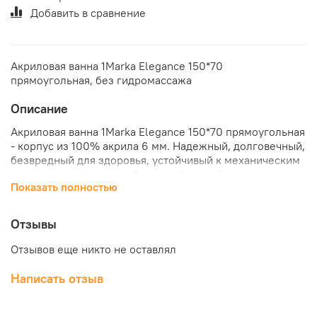
Добавить в сравнение
Акриловая ванна 1Marka Elegance 150*70
прямоугольная, без гидромассажа
Описание
Акриловая ванна 1Marka Elegance 150*70 прямоугольная
- корпус из 100% акрила 6 мм. Надежный, долговечный,
безвредный для здоровья, устойчивый к механическим
повреждениям, жесткой воде и бытовой химии
Показать полностью
материал. При изготовлении используется
конструкционная сталь, благодаря чему рама
выдерживает вес до 1000 кг. Корпус ванны с нижней
Отзывы
стороны оклеивается стекловирингом, затем борта и
днище укрепляются закладными из ДСП. Добавка
Отзывов еще никто не оставлял
AntiMicrob противодействует возникновению и
размножению бактерий и микроорганизмов на
Написать отзыв
поверхности ванны. Улучшенный сток - горизонтальные
поверхности имеют небольшой наклон в 2-3 градуса,
который заставляет капли воды стекать к сливному