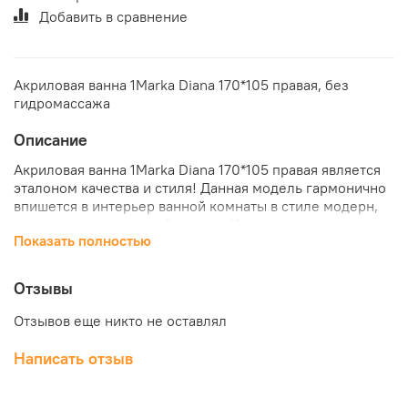
Добавить в сравнение
Акриловая ванна 1Marka Diana 170*105 правая, без
гидромассажа
Описание
Акриловая ванна 1Marka Diana 170*105 правая является
эталоном качества и стиля! Данная модель гармонично
впишется в интерьер ванной комнаты в стиле модерн,
став его неотъемлемой частью. Изготовленная из
Показать полностью
акрила ванна, обладает высокой прочностью, а так же
долго сохраняет тепло, что особенно порадует
любителей понежится в теплой воде. Купить ванну
Отзывы
1Marka Diana, а так же посмотреть другие модели
можно в нашем интернет-магазине «КубикСтрой».
Отзывов еще никто не оставлял
Написать отзыв