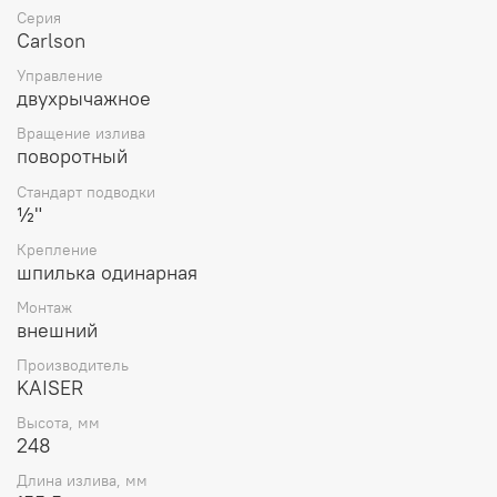
Серия
для вашей кухни, 11022 Kaiser Carlson - отличный выбор.
Carlson
Управление
двухрычажное
Вращение излива
поворотный
Стандарт подводки
½"
Крепление
шпилька одинарная
Монтаж
внешний
Производитель
KAISER
Высота, мм
248
Длина излива, мм