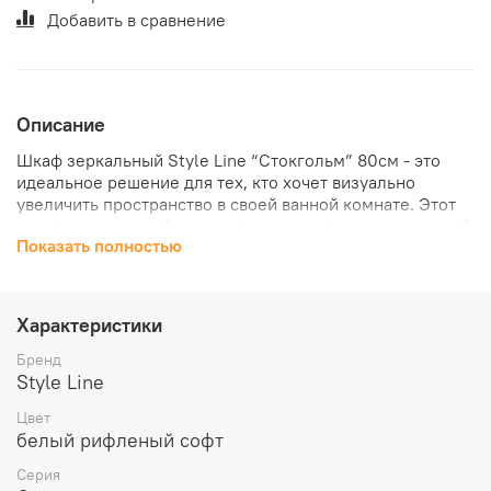
Добавить в сравнение
Описание
Шкаф зеркальный Style Line “Стокгольм” 80см - это
идеальное решение для тех, кто хочет визуально
увеличить пространство в своей ванной комнате. Этот
шкаф выполнен в белом рифленом софт-стиле, который
Показать полностью
гармонично сочетается с любым интерьером.
Характеристики
Бренд
Style Line
Цвет
белый рифленый софт
Серия