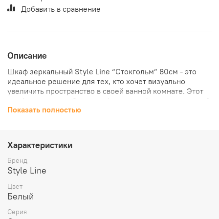
Добавить в сравнение
Описание
Шкаф зеркальный Style Line “Стокгольм” 80см - это
идеальное решение для тех, кто хочет визуально
увеличить пространство в своей ванной комнате. Этот
шкаф выполнен в белом рифленом софт-стиле, который
Показать полностью
гармонично сочетается с любым интерьером.
Характеристики
Бренд
Style Line
Цвет
Белый
Серия