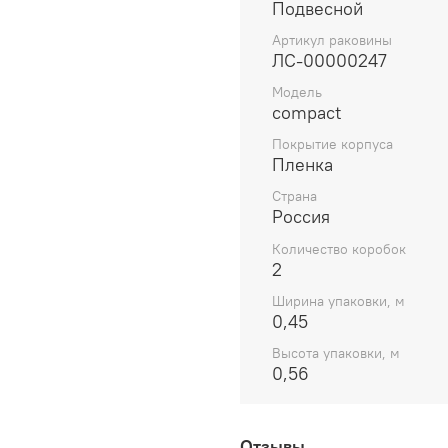
Подвесной
надежное крепление, исп
7. При натяжении пленк
Артикул раковины
проклеивается по всей 
ЛС-00000247
"Henkel" (Германия).
Модель
8. При обработке фаса
compact
"Rehau" (Германия) 4 мм.
Покрытие корпуса
9. Все открытые элемент
Пленка
винты и дюбель-стяжки
"Hettich".
Страна
10. Для упаковки издел
Россия
Класса.
Количество коробок
Все эти особенности пр
2
нашим клиентам гаранти
Ширина упаковки, м
комнат 5 ЛЕТ !
0,45
Высота упаковки, м
0,56
Отзывы