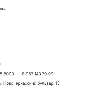
влял
ы
45 5000
8 967 143 79 99
а, Новочеркасский бульвар, 13