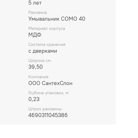
5 лет
ользуются только от "Hettich" (Германия).
и каждый элемент изделия полностью
Раковина
поверхности высококачественным клеем
Умывальник СОМО 40
Материал корпуса
дов МДФ применяется кромочный материал
МДФ
Система хранения
ы при сборке мебели (в том числе, евро-
с дверками
) закрываются надежными заглушками
Ширина см.
ий применяется 5-ти слойный картон Высшего
39,50
Компания
оизводства позволяют нам уверенно давать
ООО СантехСлон
ю на данную линейку мебели для ванных
Глубина упаковки, м
0,23
Штрих раковины
4690311045386