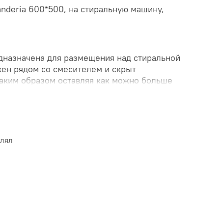
nderia 600*500, на стиральную машину,
едназначена для размещения над стиральной
ен рядом со смесителем и скрыт
таким образом оставляя как можно больше
ковина изготовлена из ударопрочной и
 керамики - Polytitan. Гофрированный сифон
а в комплекте.. Заказать раковину
ем интернет-магазине «КубикСтрой».
влял