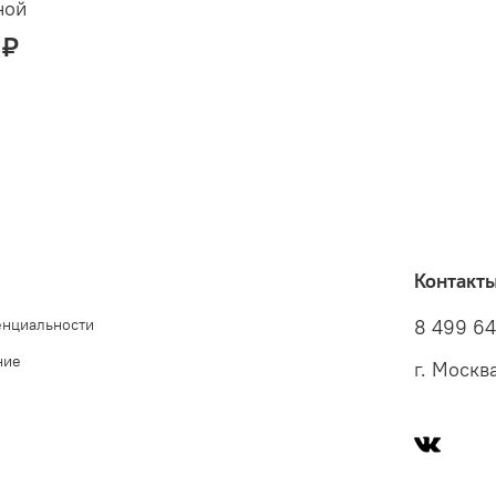
ной
 ₽
Контакт
енциальности
8 499 6
ние
г. Москв