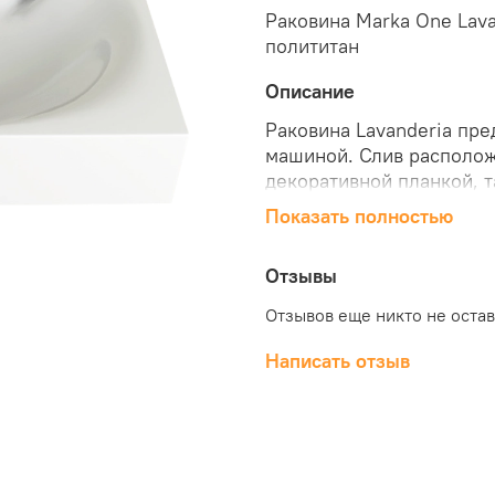
Раковина Marka One Lava
полититан
Описание
Раковина Lavanderia пр
машиной. Слив располож
декоративной планкой, 
места под раковиной. Ра
Показать полностью
экологичной полимерной
и кронштейны для монтаж
Отзывы
Lavanderia можно в наш
Отзывов еще никто не оста
Написать отзыв