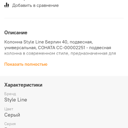
Добавить в сравнение
Описание
Колонна Style Line Берлин 40, подвесная,
универсальная, СОНАТА СС-00002251 - подвесная
колонна в современном стиле, предназначенная для
хранения в условиях влажного помещения ванной
Показать полностью
комнаты.
Прямоугольный модуль с распашным фасадом
комплектуется внутренними и внешними полками, что
Характеристики
позволяет распределить предметы по назначению и
наиболее частому использованию.
Бренд
Style Line
Корпус изделия наполнен минимализмом, основным
выразительным элементом в коллекции выступает
Цвет
ламинированное покрытие с дизайном под деревянную
Серый
поверхность.
Серия