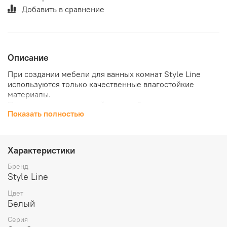
Добавить в сравнение
Описание
При создании мебели для ванных комнат Style Line
используются только качественные влагостойкие
материалы.
При изготовлении данной модели была использована
Показать полностью
фабричная фурнитура лучших российских
производителей, которая покрыта антикоррозионным
составом, что позволяет эксплуатировать ее в
агрессивной влажной среде ванных комнат.
Характеристики
Вся продукция Style Line изготовлена в соответствии с
требованиями ГОСТ 16371-93 и имеет декларацию
Бренд
соответствия.
Style Line
Цвет
Белый
Серия