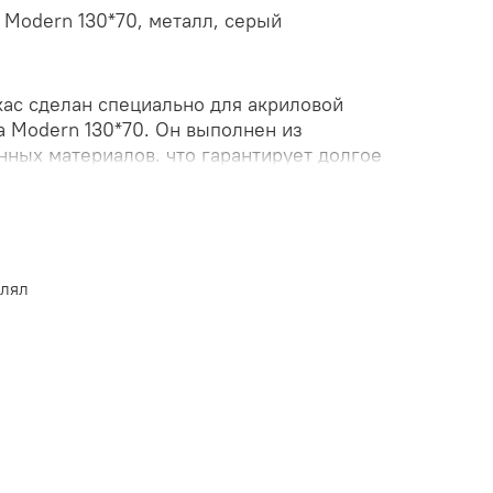
 Modern 130*70, металл, серый
кас сделан специально для акриловой
a Modern 130*70. Он выполнен из
нных материалов. что гарантирует долгое
ю эксплуатацию. Конструкция надежно
ридаст устойчивость ванне. Купить каркас
arka Modern 130*70 прямоугольная по
нашем интернет-магазине "КубикСтрой".
влял