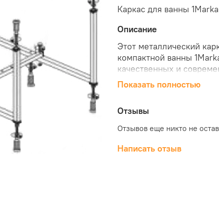
Каркас для ванны 1Marka
Описание
Этот металлический кар
компактной ванны 1Mark
качественных и совреме
использование и просту
Показать полностью
зафиксирует изделие и п
для акриловой ванны 1M
Отзывы
выгодной цене можно в 
Отзывов еще никто не оста
Написать отзыв