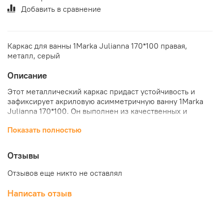
Добавить в сравнение
Каркас для ванны 1Marka Julianna 170*100 правая,
металл, серый
Описание
Этот металлический каркас придаст устойчивость и
зафиксирует акриловую асимметричную ванну 1Marka
Julianna 170*100. Он выполнен из качественных и
современных материалов, что гарантирует долгое
Показать полностью
использование и простую эксплуатацию. Купить каркас
для акриловой ванны 1Marka Julianna 170*100 правой по
отличной цене можно в нашем интернет-магазине
Отзывы
"КубикСтрой".
Отзывов еще никто не оставлял
Написать отзыв