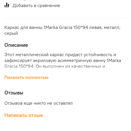
Добавить в сравнение
Каркас для ванны 1Marka Gracia 150*94 левая, металл,
серый
Описание
Этот металлический каркас придаст устойчивость и
зафиксирует акриловую асимметричную ванну 1Marka
Gracia 150*94. Он выполнен из качественных и
современных материалов, что гарантирует долгое
Показать полностью
использование и простую эксплуатацию. Купить каркас
для акриловой ванны 1Marka Gracia 150*94 левой по
отличной цене можно в нашем интернет-магазине
Отзывы
"КубикСтрой".
Отзывов еще никто не оставлял
Написать отзыв