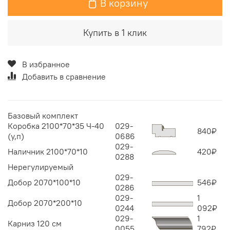
В корзину
Купить в 1 клик
В избранное
Добавить в сравнение
Базовый комплект
Коробка 2100*70*35 Ч-40
029-
840
₽
(у,п)
0686
029-
Наличник 2100*70*10
420
₽
0288
Нерегулируемый
029-
Добор 2070*100*10
546
₽
0286
029-
1
Добор 2070*200*10
0244
092
₽
029-
1
Карниз 120 см
0055
792
₽