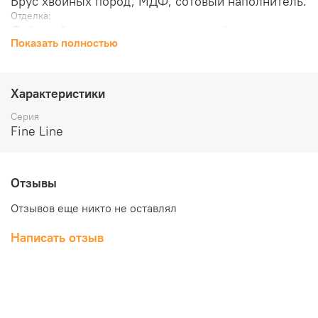
Брус хвойных пород, МДФ, сотовый наполнитель.
Отделка:
Файн-лайн шпон, двухкомпонентный
Показать полностью
полиуретановый лак.
Стекло:
Сатинато белое художественное.
Толщина, мм:
Характеристики
39
Серия
Масса брутто, кг:
Fine Line
16
Объем, куб.м:
0.055
Отзывы
Отзывов еще никто не оставлял
Написать отзыв