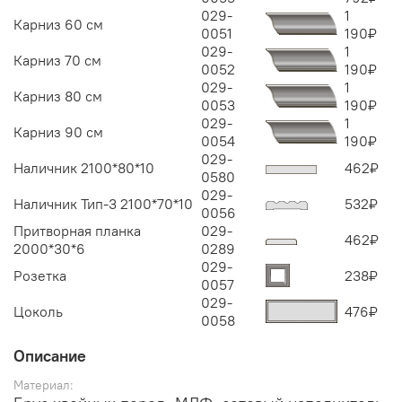
029-
1
Карниз 60 см
0051
190
₽
029-
1
Карниз 70 см
0052
190
₽
029-
1
Карниз 80 см
0053
190
₽
029-
1
Карниз 90 см
0054
190
₽
029-
Наличник 2100*80*10
462
₽
0580
029-
Наличник Тип-3 2100*70*10
532
₽
0056
Притворная планка
029-
462
₽
2000*30*6
0289
029-
Розетка
238
₽
0057
029-
Цоколь
476
₽
0058
Описание
Материал: