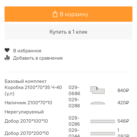
В корзину
Купить в 1 клик
В избранное
Добавить в сравнение
Базовый комплект
Коробка 2100*70*35 Ч-40
029-
840
₽
(у,п)
0686
029-
Наличник 2100*70*10
420
₽
0288
Нерегулируемый
029-
Добор 2070*100*10
546
₽
0286
029-
1
Добор 2070*200*10
0244
092
₽