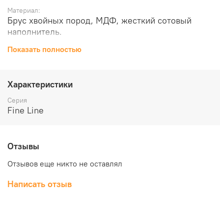
Материал:
Брус хвойных пород, МДФ, жесткий сотовый
наполнитель.
Отделка:
Показать полностью
Файн-лайн шпон, двухкомпонентный
полиуретановый лак.
Стекло:
"121" бронзовое.
Характеристики
Толщина, мм:
Серия
40
Fine Line
Масса брутто, кг:
20
Объем, куб.м:
0.049
Отзывы
Отзывов еще никто не оставлял
Написать отзыв