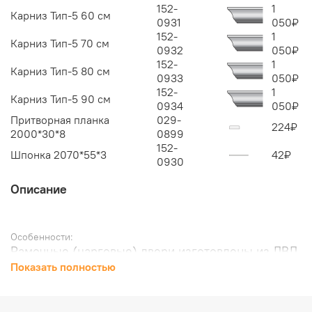
152-
1
Карниз Тип-5 60 см
0931
050
₽
152-
1
Карниз Тип-5 70 см
0932
050
₽
152-
1
Карниз Тип-5 80 см
0933
050
₽
152-
1
Карниз Тип-5 90 см
0934
050
₽
Притворная планка
029-
224
₽
2000*30*8
0899
152-
Шпонка 2070*55*3
42
₽
0930
Описание
Особенности:
Рамочные (царговые) двери изготовлены из ЛВЛ
(англ. Laminated Veneer Lumber, LVL) или
Показать полностью
высококачественного соснового бруса и плитных
материалов, без пустот. Бескромочная