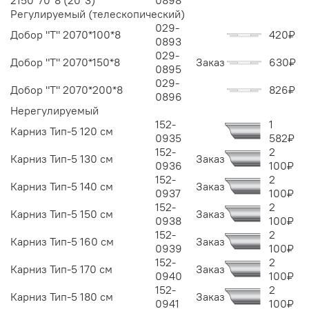
2150*70*8 (20*3)
0898
Регулируемый (телескопический)
029-
Добор "Т" 2070*100*8
420
₽
0893
029-
Добор "Т" 2070*150*8
Заказ
630
₽
0895
029-
Добор "Т" 2070*200*8
826
₽
0896
Нерегулируемый
152-
1
Карниз Тип-5 120 см
0935
582
₽
152-
2
Карниз Тип-5 130 см
Заказ
0936
100
₽
152-
2
Карниз Тип-5 140 см
Заказ
0937
100
₽
152-
2
Карниз Тип-5 150 см
Заказ
0938
100
₽
152-
2
Карниз Тип-5 160 см
Заказ
0939
100
₽
152-
2
Карниз Тип-5 170 см
Заказ
0940
100
₽
152-
2
Карниз Тип-5 180 см
Заказ
0941
100
₽