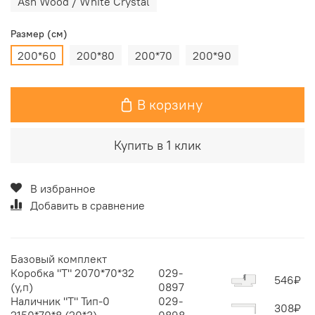
Ash Wood / White Сrystal
Размер (см)
200*60
200*80
200*70
200*90
В корзину
Купить в 1 клик
В избранное
Добавить в сравнение
Базовый комплект
Коробка "Т" 2070*70*32
029-
546
₽
(у,п)
0897
Наличник "Т" Тип-0
029-
308
₽