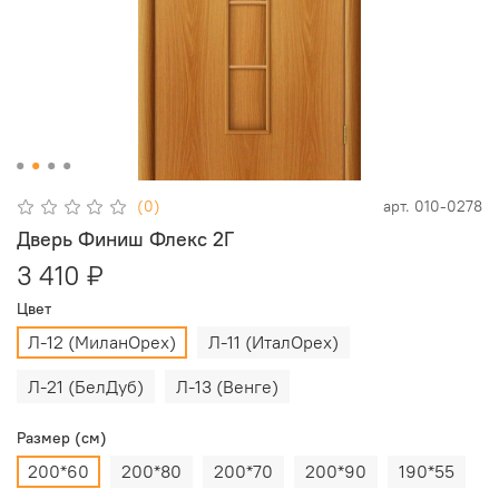
(0)
арт.
010-0278
Дверь Финиш Флекс 2Г
3 410 ₽
Цвет
Л-12 (МиланОрех)
Л-11 (ИталОрех)
Л-21 (БелДуб)
Л-13 (Венге)
Размер (см)
200*60
200*80
200*70
200*90
190*55