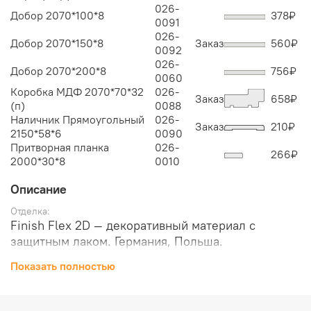
026-
Добор 2070*100*8
378
₽
0091
026-
Добор 2070*150*8
Заказ
560
₽
0092
026-
Добор 2070*200*8
756
₽
0060
Коробка МДФ 2070*70*32
026-
Заказ
658
₽
(п)
0088
Наличник Прямоугольный
026-
Заказ
210
₽
2150*58*6
0090
Притворная планка
026-
266
₽
2000*30*8
0010
Описание
Отделка:
Finish Flex 2D — декоративный материал с
защитным лаком. Германия, Польша.
Материал:
Показать полностью
Брус хвойных пород, МДФ, кромка ПВХ, жесткий
сотовый наполнитель.
Толщина, мм: