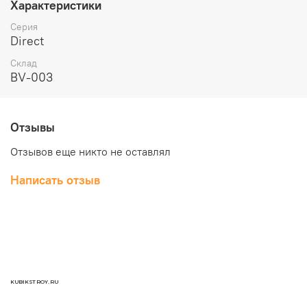
38
Характеристики
Масса брутто, кг:
Серия
14
Direct
Объем, куб.м:
0.079
Склад
BV-003
Отзывы
Отзывов еще никто не оставлял
Написать отзыв
KUBIKSTROY.RU