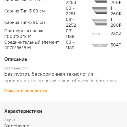
2250
260
₽
031-
1
Карниз Тип-5 80 см
2251
260
₽
031-
1
Карниз Тип-5 90 см
2252
260
₽
Притворная планка
031-
280
₽
2000*30*8 М
1188
Соединительный элемент
031-
504
₽
2070*86*8 M
1189
Описание
Особенности:
Без пустот, бескромочная технология
производства, классическая объемная филенка,
нижняя поперечина шириной 200 мм (у других
Показать полностью
производителей, как правило, не более 110 мм),
крепеж из закаленной стали надежно фиксирует
детали двери в 10 точках.
Характеристики
Отделка:
Эко Шпон White Wood — настоящий структурный
Серия
полипропилен родом из Южной Кореи.
Neoclassic