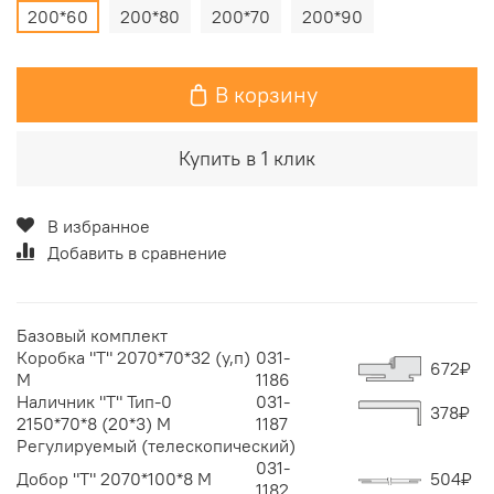
200*60
200*80
200*70
200*90
В корзину
Купить в 1 клик
В избранное
Добавить в сравнение
Базовый комплект
Коробка "Т" 2070*70*32 (у,п)
031-
672
₽
М
1186
Наличник "Т" Тип-0
031-
378
₽
2150*70*8 (20*3) М
1187
Регулируемый (телескопический)
031-
Добор "Т" 2070*100*8 M
504
₽
1182