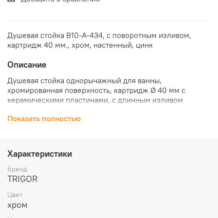
Душевая стойка В10-А-434, с поворотным изливом,
картридж 40 мм., хром, настенный, цинк
Описание
Душевая стойка однорычажный для ванны,
хромированная поверхность, картридж Ø 40 мм с
керамическими пластинами, с длинным изливом
переключение душа евро-дивертор. Настенный монтаж,
Показать полностью
отвод для душа G 1/2. В комплекте: s-образные
эксцентрики G 1/2 x G 3/4, лейка с душевым
кронштейном, шланг для душа
Характеристики
Бренд
TRIGOR
Цвет
хром