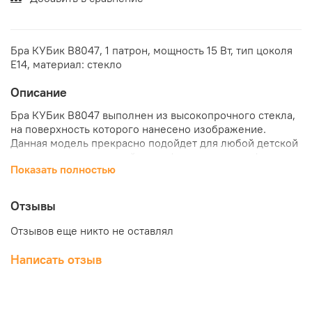
Бра КУБик B8047, 1 патрон, мощность 15 Вт, тип цоколя
Е14, материал: стекло
Описание
Бра КУБик B8047 выполнен из высокопрочного стекла,
на поверхность которого нанесено изображение.
Данная модель прекрасно подойдет для любой детской
комнаты и создаст в ней атмосферу уюта и комфорта.
Показать полностью
Такая бра непременно станет отличным дополнением
интерьера! Вы можете прямо сейчас заказать бра
КУБик B8047, а также посмотреть другие модели в
Отзывы
нашем интернет-магазине КубикСтрой.
Отзывов еще никто не оставлял
Написать отзыв