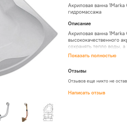
Акриловая ванна 1Marka 
гидромассажа
Описание
Акриловая ванна 1Marka 
высококачественного ак
сохранять тепло воды, а
преимуществом данной м
Показать полностью
панель, в случае измене
ее на другую, более по
Отзывы
1Marka Cassandra можно
Отзывов еще никто не оста
Написать отзыв