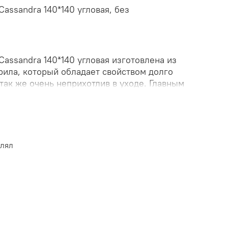
Cassandra 140*140 угловая, без
Cassandra 140*140 угловая изготовлена из
рила, который обладает свойством долго
 так же очень неприхотлив в уходе. Главным
одели является съемная фронтальная
ний в интерьере, вы легко сможете заменить
дходящую по дизайну. Приобрести ванну
 в нашем интернет-магазине «КубикСтрой».
влял